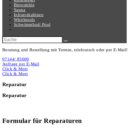
Ruhesessel
Bürostühle
Sauna
Infrarotkabinen
Whirlpools
Schwimmbad/ Pool
Beratung und Bestellung mit Termin, telefonisch oder per E-Mail!
07144/ 85600
Anfrage per E-Mail
Click & Meet
Click & Meet
Reparatur
Reparatur
Formular für Reparaturen