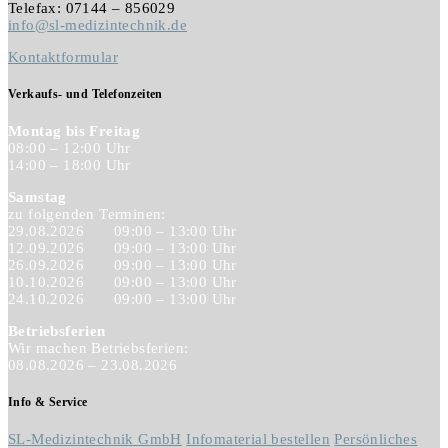
Telefax: 07144 – 856029
info@sl-medizintechnik.de
Kontaktformular
Verkaufs- und Telefonzeiten
Montag bis Freitag
08:00 – 12:00 Uhr
14:00 – 18:00 Uhr
Samstag
zu folgenden Terminen:
29.08.2026
09:00 – 13:00 Uhr
12.09.2026
09:00 – 13:00 Uhr
26.09.2026
09:00 – 13:00 Uhr
10.10.2026
09:00 – 13:00 Uhr
24.10.2026
09:00 – 13:00 Uhr
Betriebsferien
Wir machen Betriebsferien:
08.08.2026 – 23.08.2026
Info & Service
SL-Medizintechnik GmbH
Infomaterial bestellen
Persönliches